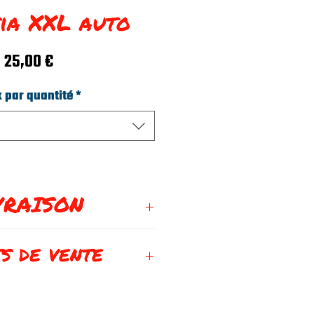
ia XXL auto
Prix
25,00 €
x par quantité
*
VRAISON
mander maintenant
s de vente
Réunion
nce et International