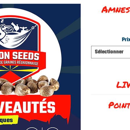
Amnes
Pri
Sélectionner
LI
Com
Point
Fra