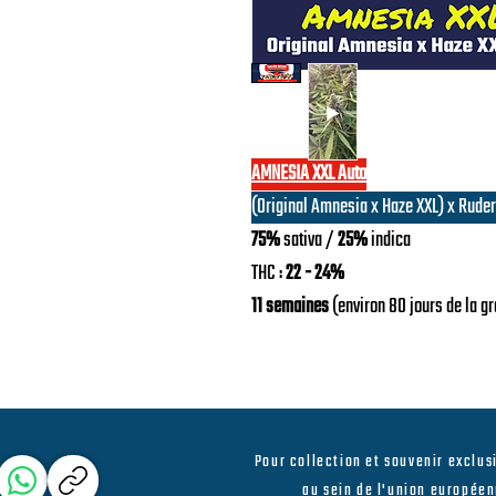
AMNESIA XXL Auto
(Original Amnesia x Haze XXL) x Ruder
75%
sativa /
25%
indica
THC :
22 - 24%
11 semaines
(environ 80 jours de la gr
Production maximum avec conditions o
600g/m2
Minimum selon niveaux et conditions :
Pour collection et souvenir exclus
500 g/m2
au sein de l'union européen